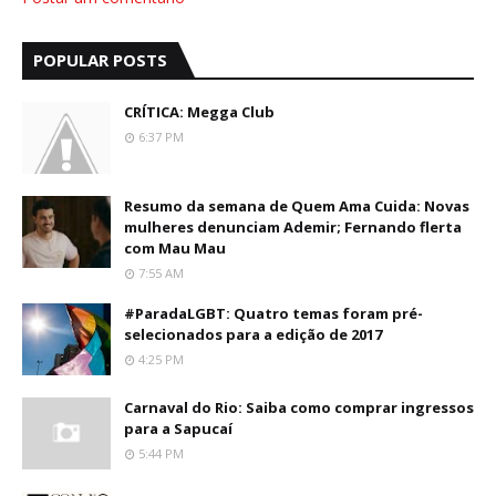
POPULAR POSTS
CRÍTICA: Megga Club
6:37 PM
Resumo da semana de Quem Ama Cuida: Novas
mulheres denunciam Ademir; Fernando flerta
com Mau Mau
7:55 AM
#ParadaLGBT: Quatro temas foram pré-
selecionados para a edição de 2017
4:25 PM
Carnaval do Rio: Saiba como comprar ingressos
para a Sapucaí
5:44 PM