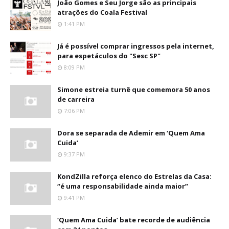
João Gomes e Seu Jorge são as principais
atrações do Coala Festival
1:41 PM
Já é possível comprar ingressos pela internet,
para espetáculos do "Sesc SP"
8:09 PM
Simone estreia turnê que comemora 50 anos
de carreira
7:06 PM
Dora se separada de Ademir em ‘Quem Ama
Cuida’
9:37 PM
KondZilla reforça elenco do Estrelas da Casa:
“é uma responsabilidade ainda maior”
9:41 PM
‘Quem Ama Cuida’ bate recorde de audiência