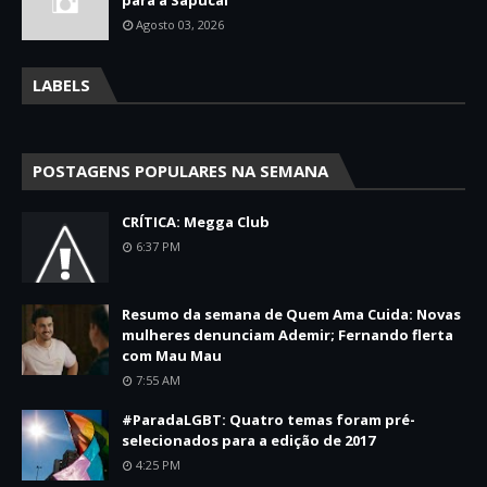
para a Sapucaí
Agosto 03, 2026
LABELS
POSTAGENS POPULARES NA SEMANA
CRÍTICA: Megga Club
6:37 PM
Resumo da semana de Quem Ama Cuida: Novas
mulheres denunciam Ademir; Fernando flerta
com Mau Mau
7:55 AM
#ParadaLGBT: Quatro temas foram pré-
selecionados para a edição de 2017
4:25 PM