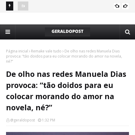
s da
Anitta, Glória a Groove e Pedro Sampaio estarão no Festival
Kon
Meli Music
res
Página inicial
Remake vale tudo
De olho nas redes Manuela Dias
provoca: “tão doidos para eu colocar morando do amor na novela,
né?”
De olho nas redes Manuela Dias
provoca: “tão doidos para eu
colocar morando do amor na
novela, né?”
@geraldopost
1:32 PM