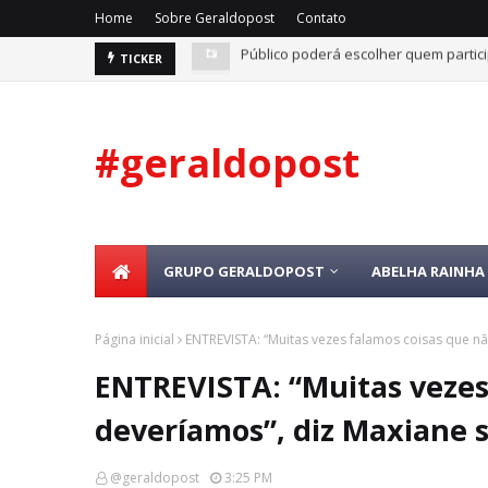
Home
Sobre Geraldopost
Contato
Público poderá escolher quem partici
Anitta, Glória a Groove e Pedro Samp
TICKER
#geraldopost
GRUPO GERALDOPOST
ABELHA RAINHA 
Página inicial
ENTREVISTA: “Muitas vezes falamos coisas que n
ENTREVISTA: “Muitas vezes
deveríamos”, diz Maxiane 
@geraldopost
3:25 PM