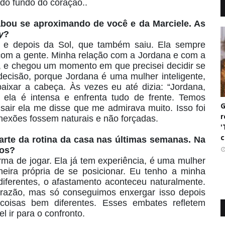
do fundo do coração..
abou se aproximando de você e da Marciele. As
y
?
u, e depois da Sol, que também saiu. Ela sempre
r com a gente. Minha relação com a Jordana e com a
a, e chegou um momento em que precisei decidir se
ecisão, porque Jordana é uma mulher inteligente,
aixar a cabeça. Às vezes eu até dizia: “Jordana,
ela é intensa e enfrenta tudo de frente. Temos
G
 sair ela me disse que me admirava muito. Isso foi
r
nexões fossem naturais e não forçadas.
'
c
rte da rotina da casa nas últimas semanas. Na
tos?
ma de jogar. Ela já tem experiência, é uma mulher
neira própria de se posicionar. Eu tenho a minha
diferentes, o afastamento aconteceu naturalmente.
l razão, mas só conseguimos enxergar isso depois
 coisas bem diferentes. Esses embates refletem
l ir para o confronto.