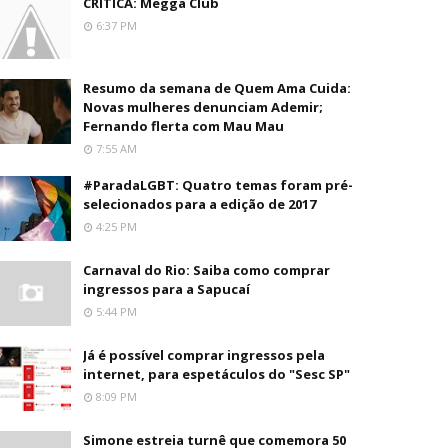
CRÍTICA: Megga Club
6:37 PM
Resumo da semana de Quem Ama Cuida:
Novas mulheres denunciam Ademir;
Fernando flerta com Mau Mau
7:55 AM
#ParadaLGBT: Quatro temas foram pré-
selecionados para a edição de 2017
4:25 PM
Carnaval do Rio: Saiba como comprar
ingressos para a Sapucaí
5:44 PM
Já é possível comprar ingressos pela
internet, para espetáculos do "Sesc SP"
8:09 PM
Simone estreia turnê que comemora 50