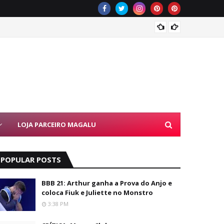
KondZi
LOJA PARCEIRO MAGALU
POPULAR POSTS
BBB 21: Arthur ganha a Prova do Anjo e
coloca Fiuk e Juliette no Monstro
3:38 PM