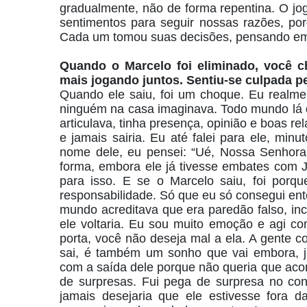
gradualmente, não de forma repentina. O jo
sentimentos para seguir nossas razões, po
Cada um tomou suas decisões, pensando em 
Quando o Marcelo foi eliminado, você c
mais jogando juntos. Sentiu-se culpada p
Quando ele saiu, foi um choque. Eu realmen
ninguém na casa imaginava. Todo mundo lá d
articulava, tinha presença, opinião e boas r
e jamais sairia. Eu até falei para ele, min
nome dele, eu pensei: “Ué, Nossa Senhora
forma, embora ele já tivesse embates com J
para isso. E se o Marcelo saiu, foi porq
responsabilidade. Só que eu só consegui ente
mundo acreditava que era paredão falso, in
ele voltaria. Eu sou muito emoção e agi c
porta, você não deseja mal a ela. A gente 
sai, é também um sonho que vai embora, ju
com a saída dele porque não queria que aco
de surpresas. Fui pega de surpresa no co
jamais desejaria que ele estivesse fora d