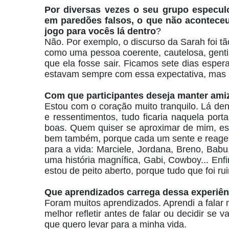
Por diversas vezes o seu grupo especulo
em paredões falsos, o que não acontece
jogo para vocês lá dentro
?
Não. Por exemplo, o discurso da Sarah foi tã
como uma pessoa coerente, cautelosa, genti
que ela fosse sair. Ficamos sete dias esper
estavam sempre com essa expectativa, mas 
Com que participantes deseja manter ami
Estou com o coração muito tranquilo. Lá den
e ressentimentos, tudo ficaria naquela port
boas. Quem quiser se aproximar de mim, est
bem também, porque cada um sente e reage 
para a vida: Marciele, Jordana, Breno, Babu
uma história magnífica, Gabi, Cowboy... Enfi
estou de peito aberto, porque tudo que foi rui
Que aprendizados carrega dessa experiê
Foram muitos aprendizados. Aprendi a falar 
melhor refletir antes de falar ou decidir se 
que quero levar para a minha vida.