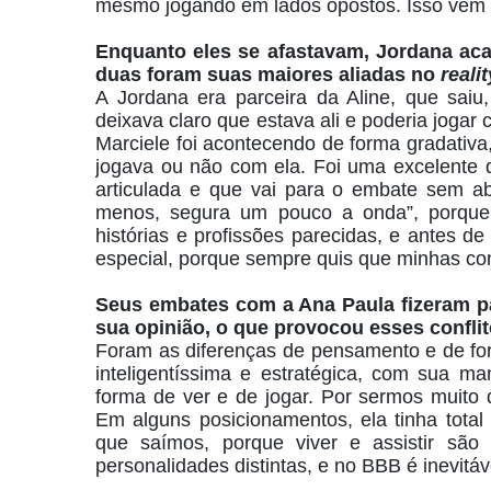
mesmo jogando em lados opostos. Isso vem 
Enquanto eles se afastavam, Jordana ac
duas foram suas maiores aliadas no
realit
A Jordana era parceira da Aline, que sai
deixava claro que estava ali e poderia joga
Marciele foi acontecendo de forma gradativ
jogava ou não com ela. Foi uma excelente d
articulada e que vai para o embate sem ab
menos, segura um pouco a onda”, porque 
histórias e profissões parecidas, e antes de
especial, porque sempre quis que minhas co
Seus embates com a Ana Paula fizeram pa
sua opinião, o que provocou esses confli
Foram as diferenças de pensamento e de for
inteligentíssima e estratégica, com sua ma
forma de ver e de jogar. Por sermos muito 
Em alguns posicionamentos, ela tinha tota
que saímos, porque viver e assistir são
personalidades distintas, e no BBB é inevitáve