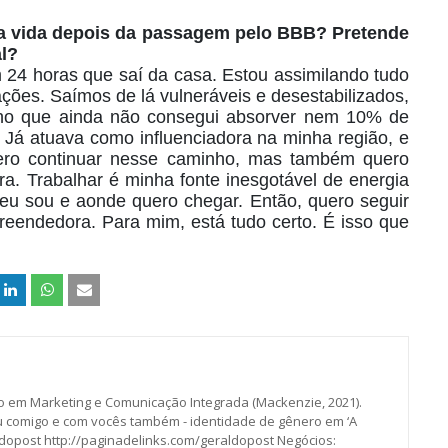
ua vida depois da passagem pelo BBB? Pretende
al?
m 24 horas que saí da casa. Estou assimilando tudo
ões. Saímos de lá vulneráveis e desestabilizados,
cho que ainda não consegui absorver nem 10% de
 Já atuava como influenciadora na minha região, e
uero continuar nesse caminho, mas também quero
. Trabalhar é minha fonte inesgotável de energia
eu sou e aonde quero chegar. Então, quero seguir
eendedora. Para mim, está tudo certo. É isso que
o em Marketing e Comunicação Integrada (Mackenzie, 2021).
ou comigo e com vocês também - identidade de gênero em ‘A
ldopost http://paginadelinks.com/geraldopost Negócios: