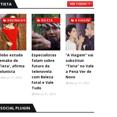
TIETA
VER TODOS
AGUINALDO
BELEZA
A VIAGEM
SILVA
FATAL
lobo estuda
Especialistas
“A Viagem” vai
emake de
falam sobre
substituir
Tieta', afirma
futuro da
“Tieta” no Vale
olunista
telenovela
a Pena Ver de
com Beleza
Novo
Março 27, 2026
Fatal e Vale
Março 11, 2025
Tudo
Março 31, 2025
SOCIAL PLUGIN