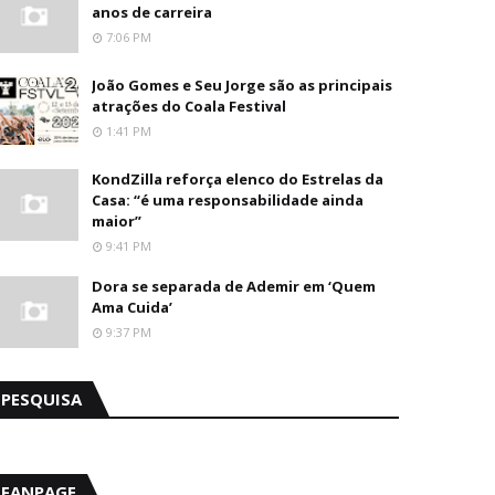
anos de carreira
7:06 PM
João Gomes e Seu Jorge são as principais
atrações do Coala Festival
1:41 PM
KondZilla reforça elenco do Estrelas da
Casa: “é uma responsabilidade ainda
maior”
9:41 PM
Dora se separada de Ademir em ‘Quem
Ama Cuida’
9:37 PM
PESQUISA
FANPAGE