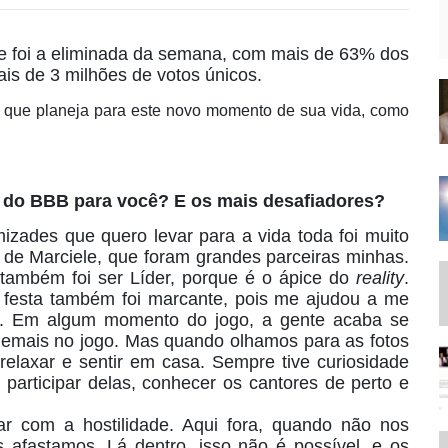
ne foi a eliminada da semana, com mais de 63% dos
is de 3 milhões de votos únicos.
 o que planeja para este novo momento de sua vida, como
 do BBB para você? E os mais desafiadores?
zades que quero levar para a vida toda foi muito
a de Marciele, que foram grandes parceiras minhas.
também foi ser Líder, porque é o ápice do
reality
.
ha festa também foi marcante, pois me ajudou a me
ns. Em algum momento do jogo, a gente acaba se
demais no jogo. Mas quando olhamos para as fotos
elaxar e sentir em casa. Sempre tive curiosidade
 participar delas, conhecer os cantores de perto e
r com a hostilidade. Aqui fora, quando não nos
fastamos. Lá dentro, isso não é possível, e os