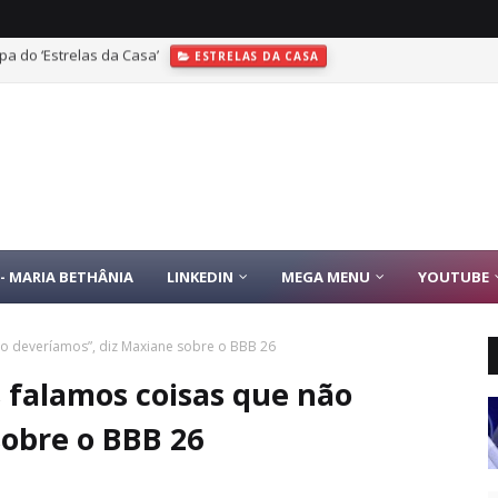
pa do ‘Estrelas da Casa’
ESTRELAS DA CASA
aio estarão no Festival Meli Music
- MARIA BETHÂNIA
LINKEDIN
MEGA MENU
YOUTUBE
ão deveríamos”, diz Maxiane sobre o BBB 26
 falamos coisas que não
sobre o BBB 26