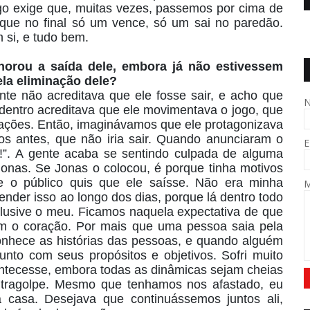
go exige que, muitas vezes, passemos por cima de
rque no final só um vence, só um sai no paredão.
si, e tudo bem.
horou a saída dele, embora já não estivessem
ela eliminação dele?
te não acreditava que ele fosse sair, e acho que
entro acreditava que ele movimentava o jogo, que
elações. Então, imaginávamos que ele protagonizava
utos antes, que não iria sair. Quando anunciaram o
E
!”. A gente acaba se sentindo culpada de alguma
onas. Se Jonas o colocou, é porque tinha motivos
ue o público quis que ele saísse. Não era minha
nder isso ao longo dos dias, porque lá dentro todo
clusive o meu. Ficamos naquela expectativa de que
om o coração. Por mais que uma pessoa saia pela
conhece as histórias das pessoas, e quando alguém
nto com seus propósitos e objetivos. Sofri muito
ntecesse, embora todas as dinâmicas sejam cheias
ntragolpe. Mesmo que tenhamos nos afastado, eu
a casa. Desejava que continuássemos juntos ali,