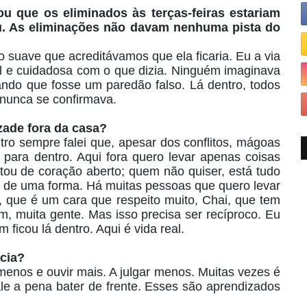
u que os eliminados às terças-feiras estariam
u. As eliminações não davam nenhuma pista do
o suave que acreditávamos que ela ficaria. Eu a via
l e cuidadosa com o que dizia. Ninguém imaginava
ando que fosse um paredão falso. Lá dentro, todos
nunca se confirmava.
zade fora da casa?
tro sempre falei que, apesar dos conflitos, mágoas
a para dentro. Aqui fora quero levar apenas coisas
ou de coração aberto; quem não quiser, está tudo
de uma forma. Há muitas pessoas que quero levar
, que é um cara que respeito muito, Chai, que tem
m, muita gente. Mas isso precisa ser recíproco. Eu
m ficou lá dentro. Aqui é vida real.
ncia?
menos e ouvir mais. A julgar menos. Muitas vezes é
vale a pena bater de frente. Esses são aprendizados