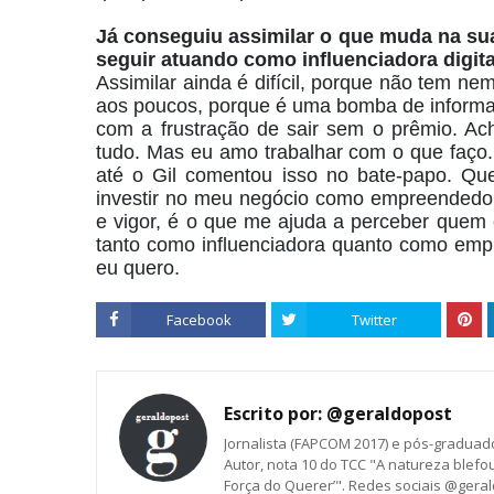
Já conseguiu assimilar o que muda na s
seguir atuando como influenciadora digit
Assimilar ainda é difícil, porque não tem ne
aos poucos, porque é uma bomba de informaç
com a frustração de sair sem o prêmio. A
tudo. Mas eu amo trabalhar com o que faço.
até o Gil comentou isso no bate-papo. Q
investir no meu negócio como empreendedora
e vigor, é o que me ajuda a perceber quem 
tanto como influenciadora quanto como empr
eu quero.
Facebook
Twitter
Escrito por:
@geraldopost
Jornalista (FAPCOM 2017) e pós-graduad
Autor, nota 10 do TCC "A natureza blef
Força do Querer’". Redes sociais @gera