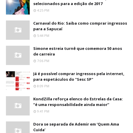
selecionados para a edição de 2017
4:25 PM
Carnaval do Rio: Saiba como comprar ingressos
para a Sapucaí
5:44 PM
Simone estreia turnê que comemora 50 anos
de carreira
7:06 PM
Já é possível comprar ingressos pela internet,
para espetáculos do "Sesc SP"
8:09 PM
KondZilla reforça elenco do Estrelas da Casa:
“é uma responsabilidade ainda maior”
9:41 PM
Dora se separada de Ademir em ‘Quem Ama
Cuida’