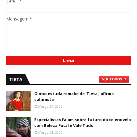
E-mail
*
Mensagem
*
TIETA
VER TODOS
Globo estuda remake de 'Tieta', afirma
colunista
Março 27, 2026
Especialistas falam sobre futuro da telenovela
com Beleza Fatal e Vale Tudo
Março 31, 2025