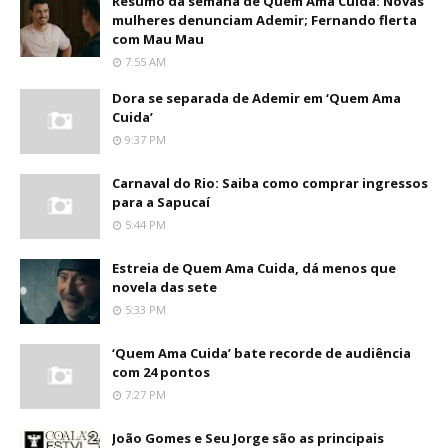
Resumo da semana de Quem Ama Cuida: Novas
mulheres denunciam Ademir; Fernando flerta
com Mau Mau
7:55 AM
Dora se separada de Ademir em ‘Quem Ama
Cuida’
9:37 PM
Carnaval do Rio: Saiba como comprar ingressos
para a Sapucaí
5:44 PM
Estreia de Quem Ama Cuida, dá menos que
novela das sete
5:33 PM
‘Quem Ama Cuida’ bate recorde de audiência
com 24 pontos
7:27 PM
João Gomes e Seu Jorge são as principais