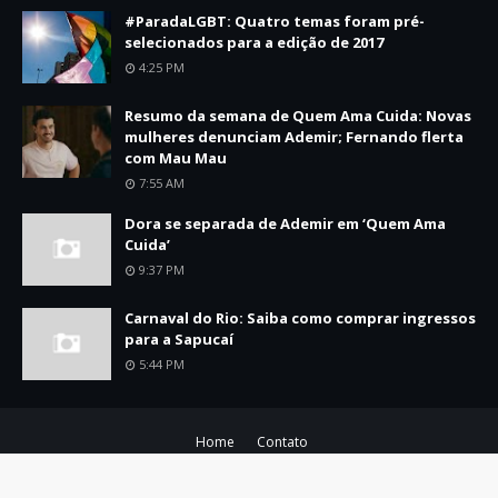
#ParadaLGBT: Quatro temas foram pré-
selecionados para a edição de 2017
4:25 PM
Resumo da semana de Quem Ama Cuida: Novas
mulheres denunciam Ademir; Fernando flerta
com Mau Mau
7:55 AM
Dora se separada de Ademir em ‘Quem Ama
Cuida’
9:37 PM
Carnaval do Rio: Saiba como comprar ingressos
para a Sapucaí
5:44 PM
Home
Contato
Criação
by
TemplatesYard
| Distribuído por
Gooyaabi Templates