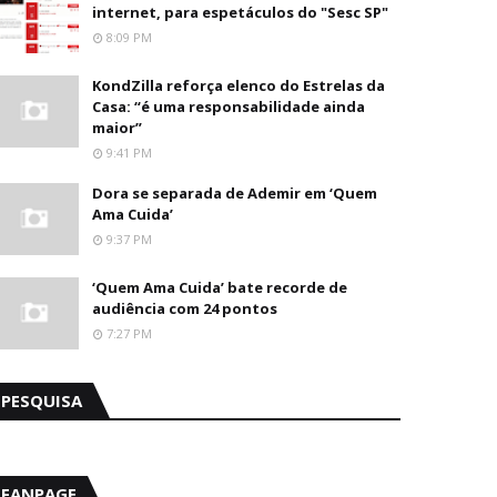
internet, para espetáculos do "Sesc SP"
8:09 PM
KondZilla reforça elenco do Estrelas da
Casa: “é uma responsabilidade ainda
maior”
9:41 PM
Dora se separada de Ademir em ‘Quem
Ama Cuida’
9:37 PM
‘Quem Ama Cuida’ bate recorde de
audiência com 24 pontos
7:27 PM
PESQUISA
FANPAGE