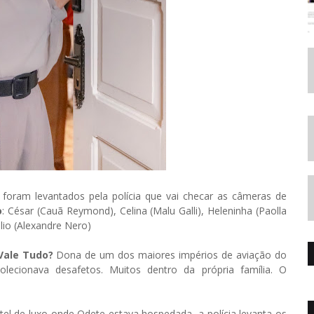
 foram levantados pela polícia que vai checar as câmeras de
o
: César (Cauã Reymond), Celina (Malu Galli), Heleninha (Paolla
lio (Alexandre Nero)
Vale Tudo?
Dona de um dos maiores impérios de aviação do
olecionava desafetos. Muitos dentro da própria família. O
tel de luxo onde Odete estava hospedada, a polícia levanta os