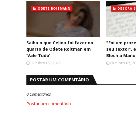
ODETE ROITMANN
DEBORA 
Saiba o que Celina foi fazer no
"Foi um praze
quarto de Odete Roitman em
seu texto!", 
‘Vale Tudo’
Bloch a Manu
Outubro 09, 2025
Outubro 07, 2
POSTAR UM COMENTÁRIO
0 Comentários
Postar um comentário