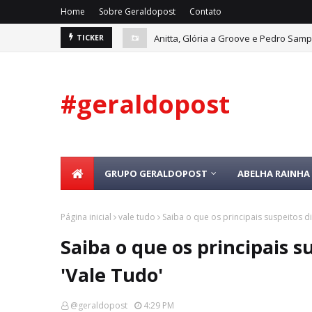
Home
Sobre Geraldopost
Contato
Anitta, Glória a Groove e Pedro Samp
TICKER
#geraldopost
GRUPO GERALDOPOST
ABELHA RAINHA 
Página inicial
vale tudo
Saiba o que os principais suspeitos d
Saiba o que os principais s
'Vale Tudo'
@geraldopost
4:29 PM