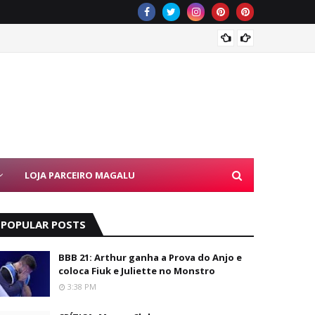
KondZi
LOJA PARCEIRO MAGALU
POPULAR POSTS
BBB 21: Arthur ganha a Prova do Anjo e
coloca Fiuk e Juliette no Monstro
3:38 PM