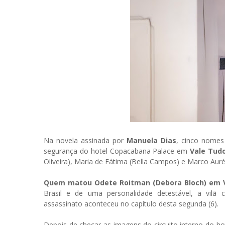
Na novela assinada por
Manuela Dias
, cinco nomes
segurança do hotel Copacabana Palace em
Vale Tud
Oliveira), Maria de Fátima (Bella Campos) e Marco Auré
Quem matou Odete Roitman (Debora Bloch) em 
Brasil e de uma personalidade detestável, a vilã c
assassinato aconteceu no capítulo desta segunda (6).
Depois de checar as imagens do circuito interno do ho