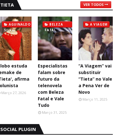
TIETA
VER TODOS
AGUINALDO
BELEZA
A VIAGEM
SILVA
FATAL
lobo estuda
Especialistas
“A Viagem” vai
emake de
falam sobre
substituir
Tieta', afirma
futuro da
“Tieta” no Vale
olunista
telenovela
a Pena Ver de
com Beleza
Novo
Março 27, 2026
Fatal e Vale
Março 11, 2025
Tudo
Março 31, 2025
SOCIAL PLUGIN