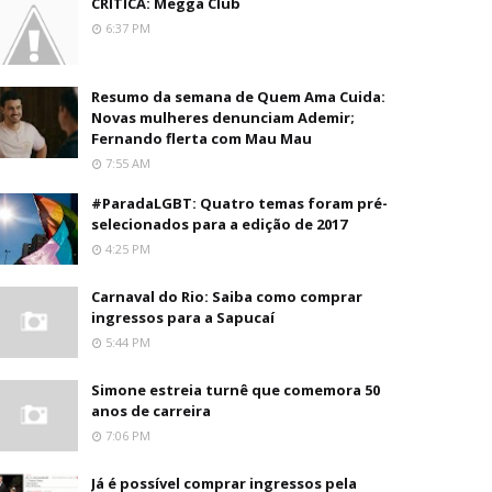
CRÍTICA: Megga Club
6:37 PM
Resumo da semana de Quem Ama Cuida:
Novas mulheres denunciam Ademir;
Fernando flerta com Mau Mau
7:55 AM
#ParadaLGBT: Quatro temas foram pré-
selecionados para a edição de 2017
4:25 PM
Carnaval do Rio: Saiba como comprar
ingressos para a Sapucaí
5:44 PM
Simone estreia turnê que comemora 50
anos de carreira
7:06 PM
Já é possível comprar ingressos pela