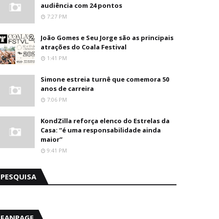
audiência com 24 pontos
7:27 PM
João Gomes e Seu Jorge são as principais
atrações do Coala Festival
1:41 PM
Simone estreia turnê que comemora 50
anos de carreira
7:06 PM
KondZilla reforça elenco do Estrelas da
Casa: “é uma responsabilidade ainda
maior”
9:41 PM
PESQUISA
FANPAGE