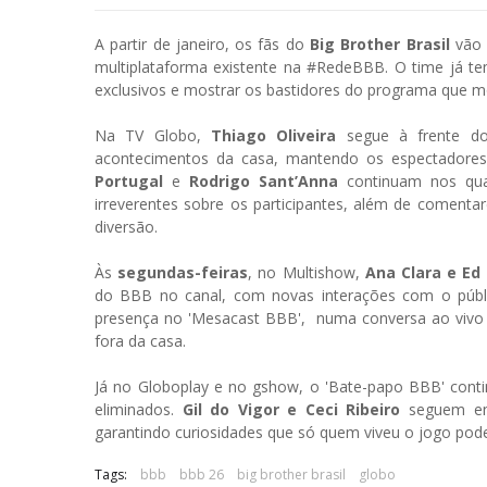
A partir de janeiro, os fãs do
Big Brother Brasil
vão 
multiplataforma existente na #RedeBBB. O time já t
exclusivos e mostrar os bastidores do programa que m
Na TV Globo,
Thiago Oliveira
segue à frente do
acontecimentos da casa, mantendo os espectadores
Portugal
e
Rodrigo Sant’Anna
continuam nos quad
irreverentes sobre os participantes, além de coment
diversão.
Às
segundas-feiras
, no Multishow,
Ana Clara e E
do BBB no canal, com novas interações com o públ
presença no 'Mesacast BBB', numa conversa ao vivo c
fora da casa.
Já no Globoplay e no gshow, o 'Bate-papo BBB' cont
eliminados.
Gil do Vigor e Ceci Ribeiro
seguem ent
garantindo curiosidades que só quem viveu o jogo pod
Tags:
bbb
bbb 26
big brother brasil
globo