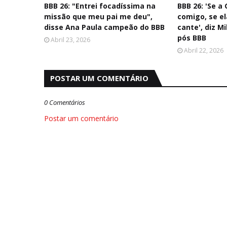
BBB 26: "Entrei focadíssima na
BBB 26: 'Se a
missão que meu pai me deu",
comigo, se el
disse Ana Paula campeão do BBB
cante', diz M
pós BBB
Abril 23, 2026
Abril 22, 2026
POSTAR UM COMENTÁRIO
0 Comentários
Postar um comentário