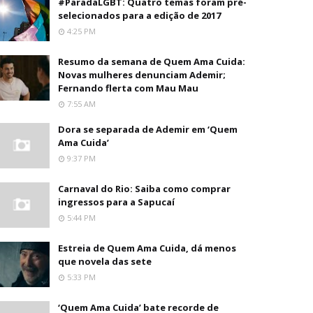
#ParadaLGBT: Quatro temas foram pré-
selecionados para a edição de 2017
4:25 PM
Resumo da semana de Quem Ama Cuida:
Novas mulheres denunciam Ademir;
Fernando flerta com Mau Mau
7:55 AM
Dora se separada de Ademir em ‘Quem
Ama Cuida’
9:37 PM
Carnaval do Rio: Saiba como comprar
ingressos para a Sapucaí
5:44 PM
Estreia de Quem Ama Cuida, dá menos
que novela das sete
5:33 PM
‘Quem Ama Cuida’ bate recorde de