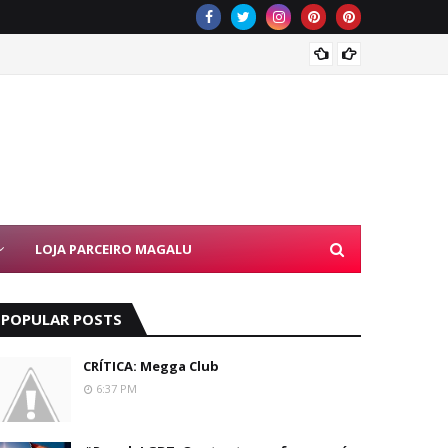
Simone
LOJA PARCEIRO MAGALU
POPULAR POSTS
CRÍTICA: Megga Club
6:37 PM