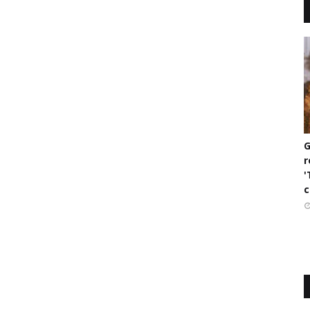
G
r
'
c