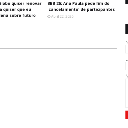
 Globo quiser renovar
BBB 26: Ana Paula pede fim do
a quiser que eu
'cancelamento' de participantes
ilena sobre futuro
Abril 22, 2026
E