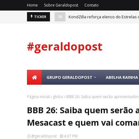
Home
Sobre Geraldopost
Contato
KondZilla reforça elenco do Estrelas
TICKER
#geraldopost
GRUPO GERALDOPOST
ABELHA RAINHA 
Página inicial
globo
BBB 26: Saiba quem serão apresentador
BBB 26: Saiba quem serão 
Mesacast e quem vai coma
@geraldopost
4:37 PM