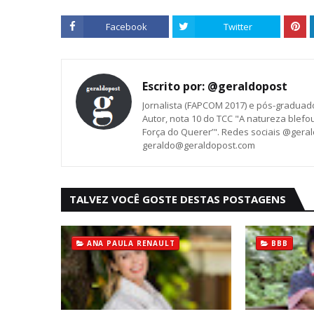
Facebook
Twitter
Escrito por:
@geraldopost
Jornalista (FAPCOM 2017) e pós-graduad
Autor, nota 10 do TCC "A natureza blef
Força do Querer’". Redes sociais @gera
geraldo@geraldopost.com
TALVEZ VOCÊ GOSTE DESTAS POSTAGENS
ANA PAULA RENAULT
BBB