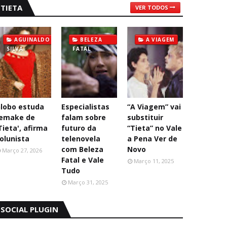
TIETA
VER TODOS
AGUINALDO
BELEZA
A VIAGEM
SILVA
FATAL
lobo estuda
Especialistas
“A Viagem” vai
emake de
falam sobre
substituir
Tieta', afirma
futuro da
“Tieta” no Vale
olunista
telenovela
a Pena Ver de
com Beleza
Novo
Março 27, 2026
Fatal e Vale
Março 11, 2025
Tudo
Março 31, 2025
SOCIAL PLUGIN