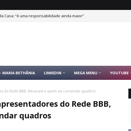
 da Casa: “é uma responsabilidade ainda maior”
- MARIA BETHÂNIA
LINKEDIN
MEGA MENU
YOUTUBE
es do Rede BBB, Mesacast e quem vai comandar quadros
apresentadores do Rede BBB,
ndar quadros