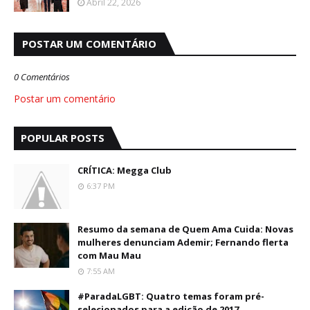
Abril 22, 2026
POSTAR UM COMENTÁRIO
0 Comentários
Postar um comentário
POPULAR POSTS
CRÍTICA: Megga Club
6:37 PM
Resumo da semana de Quem Ama Cuida: Novas
mulheres denunciam Ademir; Fernando flerta
com Mau Mau
7:55 AM
#ParadaLGBT: Quatro temas foram pré-
selecionados para a edição de 2017