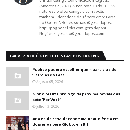
em Marketing e Comunicação Integrada
(Mackenzie, 2021). Autor, nota 10 do TCC "A
natureza blefou comigo e com vocês
também - identidade de gênero em ‘A Força
do Querer’". Redes sociais @geraldopost
http://paginadelinks.com/geraldopost
Negócios: geraldo@geraldopost.com
TALVEZ VOCÊ GOSTE DESTAS POSTAGENS
Público poderá escolher quem participa do
‘Estrelas da Casa’
Agosto 05, 2026
Globo realiza prólogo da próxima novela das
sete 'Por Você'
Julho 13, 2026
Ana Paula renault rende maior audiência em
dois anos para Globo, em BH