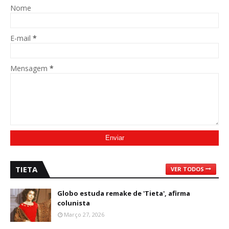
Nome
E-mail
*
Mensagem
*
TIETA
VER TODOS
Globo estuda remake de 'Tieta', afirma
colunista
Março 27, 2026