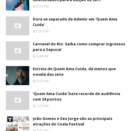
4:25 PM
Dora se separada de Ademir em ‘Quem Ama
Cuida’
9:37 PM
Carnaval do Rio: Saiba como comprar ingressos
para a Sapucaí
5:44 PM
Estreia de Quem Ama Cuida, dá menos que
novela das sete
5:33 PM
‘Quem Ama Cuida’ bate recorde de audiência
com 24 pontos
7:27 PM
João Gomes e Seu Jorge são as principais
atrações do Coala Festival
1:41 PM